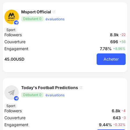
Msport Official
Débutant 0
évaluations
Sport
Followers
8.9k
-22
Couverture
696
+56
Engagement
7.78%
+8.96%
45.00USD
Acheter
Today's Football Predictions
Débutant 0
évaluations
Sport
Followers
6.8k
-4
Couverture
643
-3
Engagement
9.44%
-0.32%