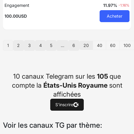
Engagement
11.97%
-1.16%
100.00USD
Acheter
20
40
60
100
1
2
3
4
5
...
6
10 canaux Telegram sur les
105
que
compte la
États-Unis Royaume
sont
affichées
S’inscrire
Voir les canaux TG par thème: