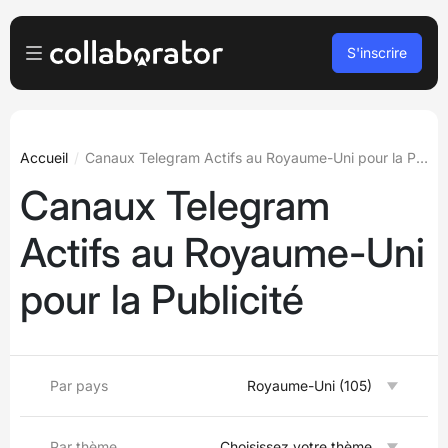
S'inscrire
Pour les Annonceurs
Se connecter
Pour les Éditeurs
Accueil
Canaux Telegram Actifs au Royaume-Uni pour la Publicité
Canaux Telegram
S’inscrire
Pour les agences
Actifs au Royaume-Uni
Podcasts et webinaires
pour la Publicité
Blog
Réserver une démo
Par pays
Royaume-Uni (105)
Langues
Français
Par thème
Choisissez votre thème