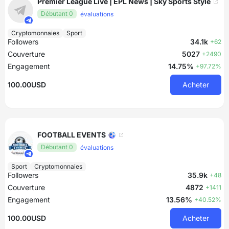
Premier League Live | EPL News | Sky Sports Style
Débutant 0
évaluations
Cryptomonnaies
Sport
Followers
34.1k
+62
Couverture
5027
+2490
Engagement
14.75%
+97.72%
100.00USD
Acheter
FOOTBALL EVENTS ⚽
Débutant 0
évaluations
Sport
Cryptomonnaies
Followers
35.9k
+48
Couverture
4872
+1411
Engagement
13.56%
+40.52%
100.00USD
Acheter