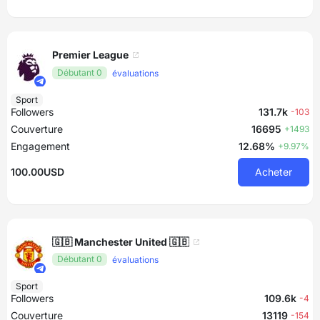
Premier League
Débutant 0
évaluations
Sport
Followers
131.7k
-103
Couverture
16695
+1493
Engagement
12.68%
+9.97%
100.00USD
Acheter
🇬🇧 Manchester United 🇬🇧
Débutant 0
évaluations
Sport
Followers
109.6k
-4
Couverture
13119
-154