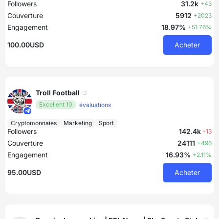
Followers
31.2k
+43
Couverture
5912
+2023
Engagement
18.97%
+51.76%
100.00USD
Acheter
Troll Football
Excellent 10
évaluations
Cryptomonnaies
Marketing
Sport
Followers
142.4k
-13
Couverture
24111
+496
Engagement
16.93%
+2.11%
95.00USD
Acheter