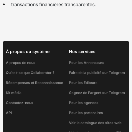
transactions financières transparentes.
À propos du système
Nos services
À propos de nous
Pour les Annonceurs
Qu’est-ce que Collaborator ?
Faire de la publicité sur Telegram
Récompenses et Reconnaissance
Pour les Éditeurs
Kit média
Gagnez de l'argent sur Telegram
Contactez-nous
Pour les agences
API
Pour les partenaires
Voir le catalogue des sites web