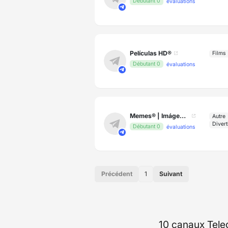
Débutant 0
évaluations
Películas HD®
Films
Débutant 0
évaluations
Memes® | Imágenes y Videos Graciosos
Autre
Divert
Débutant 0
évaluations
Précédent
1
Suivant
10 canaux Tele