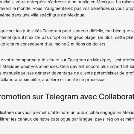
crucial si votre entreprise s'adresse à un public en Mexique. La rais
 travers le monde, vous n'augmenterez pas vos bénéfices si vous pr
même dans une ville spécifique de Mexique.
ue sur les publicités Telegram peut s'avérer difficile, car bien que 
thématique, il n'existe pas d'option de géociblage. De plus, cette p
blicitaire conséquent d'au moins 2 millions de dollars.
é de votre campagne publicitaire sur Telegram en Mexique, il est pré
 Mexique pour vos annonces. Cela devient encore plus important lo
he manuelle puisse générer davantage de clients potentiels et de pr
llaborator simplifie, accélère et facilite ce processus.
romotion sur Telegram avec Collaborat
licitaire qui vous permet d'atteindre un public cible engagé en Mex
iltrer les canaux de notre catalogue par langue, pays, région et même