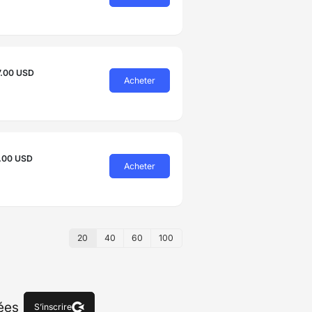
7.00 USD
Acheter
.00 USD
Acheter
20
40
60
100
hées
S’inscrire