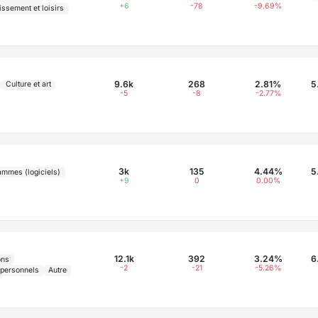
+6
-78
-9.69%
issement et loisirs
9.6k
268
2.81%
5
Culture et art
-5
-8
-2.77%
3k
135
4.44%
5
ammes (logiciels)
+9
0
0.00%
12.1k
392
3.24%
6
ons
-2
-21
-5.26%
 personnels
Autre