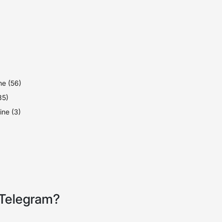
e (56)
(35)
ine (3)
 Telegram?