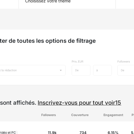
Choisissez votre thème
ter de toutes les options de filtrage
sont affichés.
Inscrivez-vous pour tout voir15
Followers
Couverture
Engagement
P
11.9k
734
6.15%
5
vidéo et PC