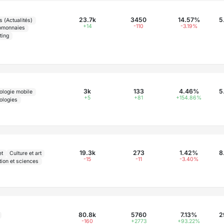
23.7k
3450
14.57%
5
 (Actualités)
+14
-110
-3.19%
omonnaies
ting
3k
133
4.46%
5
ologie mobile
+5
+81
+154.86%
ologies
19.3k
273
1.42%
8
et
Culture et art
-15
-11
-3.40%
tion et sciences
80.8k
5760
7.13%
2
-160
+2773
+93.22%