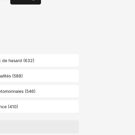
 de hasard (632)
alités (588)
ptomonnaies (546)
nce (410)