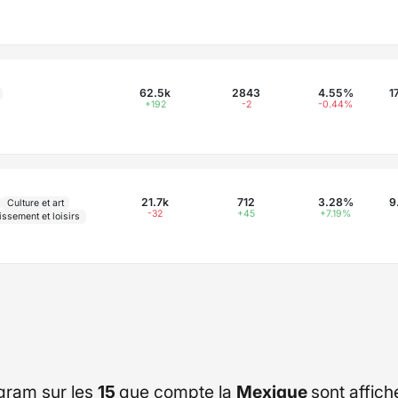
62.5k
2843
4.55%
1
+192
-2
-0.44%
21.7k
712
3.28%
9
Culture et art
-32
+45
+7.19%
issement et loisirs
gram sur les
15
que compte la
Mexique
sont affic