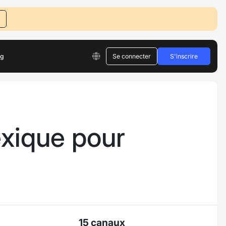
og
Se connecter
S'inscrire
xique pour
15 canaux