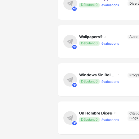
Divert
Débutant 0
évaluations
Wallpapers®
Autre
Débutant 0
évaluations
Windows Sin Bolsillo 💻
Progr
Débutant 0
évaluations
Un Hombre Dice©
Citati
Blogs
Débutant 0
évaluations