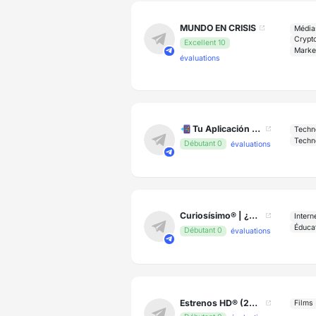
MUNDO EN CRISIS
Médias
Crypt
Excellent 10
Marke
évaluations
📲 Tu Aplicación de Paga Gratis
Techn
Techn
Débutant 0
évaluations
Curiosísimo® | ¿Sabías que?
Intern
Éduca
Débutant 0
évaluations
Estrenos HD® (2025)
Films