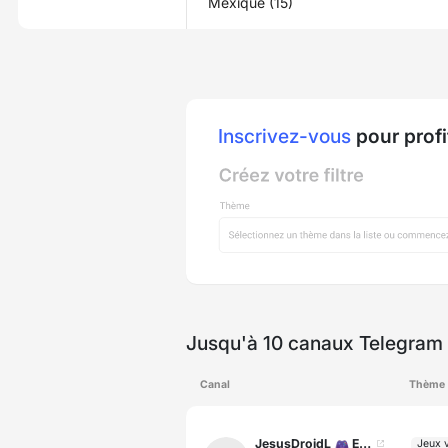
Mexique (15)
Inscrivez-vous
pour profi
Jusqu'à 10 canaux Telegram 
Canal
Thème
JesusDroidL 🎮 EMULA LA NINTENDO SWICH [CITRON Y RYUJINX]
Jeux 