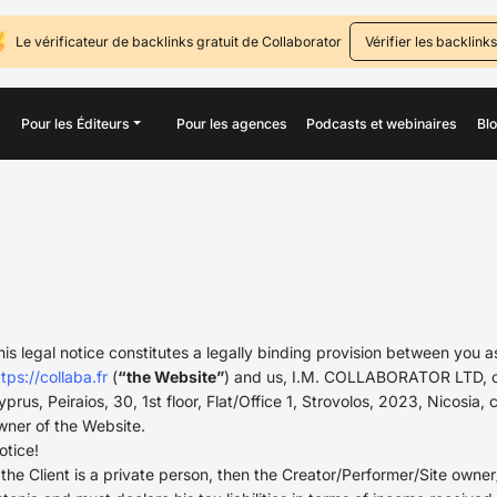
Le vérificateur de backlinks gratuit de Collaborator
Vérifier les backlinks
Pour les Éditeurs
Pour les agences
Podcasts et webinaires
Bl
his legal notice constitutes a legally binding provision between you as
tps://collaba.fr
(
“the Website”
) and us, I.M. COLLABORATOR LTD, c
yprus, Peiraios, 30, 1st floor, Flat/Office 1, Strovolos, 2023, Nicos
wner of the Website.
otice!
f the Client is a private person, then the Creator/Performer/Site owne