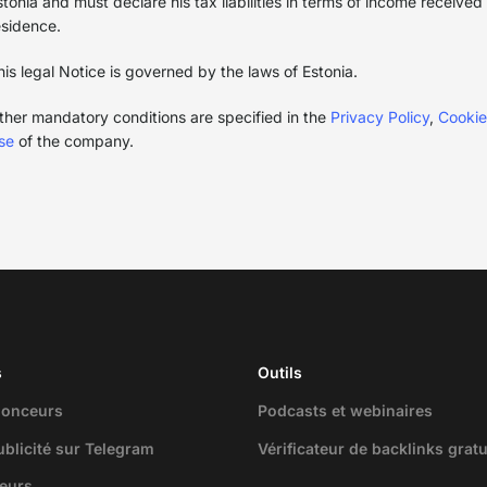
stonia and must declare his tax liabilities in terms of income received
esidence.
his legal Notice is governed by the laws of Estonia.
ther mandatory conditions are specified in the
Privacy Policy
,
Cookie
se
of the company.
s
Outils
nonceurs
Podcasts et webinaires
publicité sur Telegram
Vérificateur de backlinks gratu
teurs