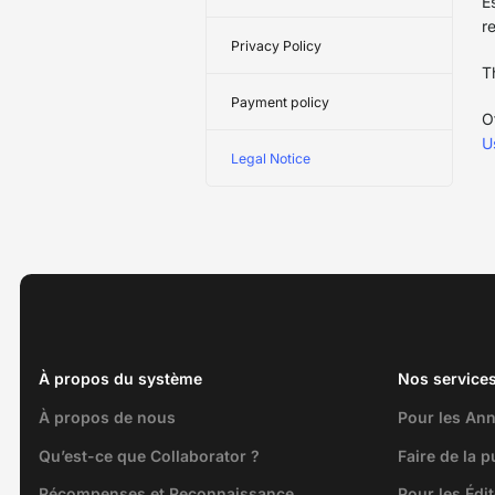
E
r
Privacy Policy
T
Payment policy
O
U
Legal Notice
À propos du système
Nos service
À propos de nous
Pour les An
Qu’est-ce que Collaborator ?
Faire de la 
Récompenses et Reconnaissance
Pour les Édi