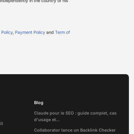
 independently in the country of his
 Policy
,
Payment Policy
and
Term of
Blog
Claude pour le SEO : guide complet, cas
d'usage et...
it
Collaborator lance un Backlink Checker