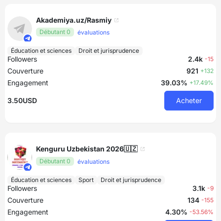
Akademiya.uz/Rasmiy
Débutant 0
évaluations
Éducation et sciences
Droit et jurisprudence
Followers
2.4k
-15
Couverture
921
+132
Engagement
39.03%
+17.49%
3.50USD
Acheter
Kenguru Uzbekistan 2026🇺🇿
Débutant 0
évaluations
Éducation et sciences
Sport
Droit et jurisprudence
Followers
3.1k
-9
Couverture
134
-155
Engagement
4.30%
-53.56%