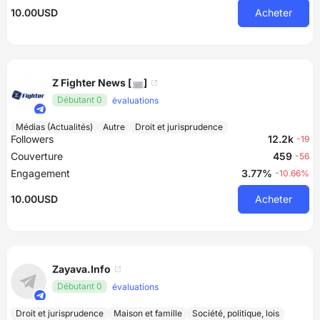
10.00USD
Acheter
Z Fighter News [⌨︎]
Débutant 0
évaluations
Médias (Actualités)
Autre
Droit et jurisprudence
Followers
12.2k
-19
Couverture
459
-56
Engagement
3.77%
-10.66%
10.00USD
Acheter
Zayava.Info
Débutant 0
évaluations
Droit et jurisprudence
Maison et famille
Société, politique, lois