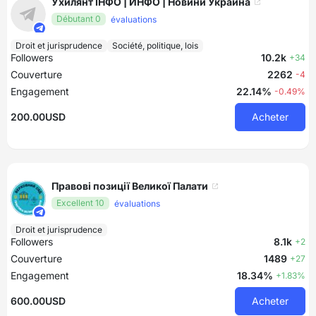
Ухилянт ІНФО | ИНФО | Новини Украина
Débutant 0
évaluations
Droit et jurisprudence
Société, politique, lois
Followers
10.2k
+34
Couverture
2262
-4
Engagement
22.14%
-0.49%
200.00USD
Acheter
Правові позиції Великої Палати
Excellent 10
évaluations
Droit et jurisprudence
Followers
8.1k
+2
Couverture
1489
+27
Engagement
18.34%
+1.83%
600.00USD
Acheter