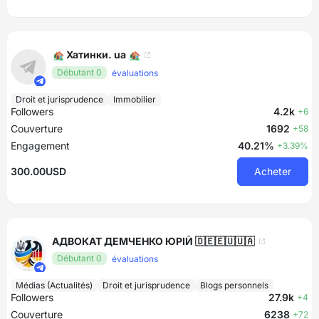
🏡 Хатинки. ua 🏡
Débutant 0
évaluations
Droit et jurisprudence
Immobilier
Followers
4.2k
+6
Couverture
1692
+58
Engagement
40.21%
+3.39%
300.00USD
Acheter
АДВОКАТ ДЕМЧЕНКО ЮРІЙ 🇩🇪🇪🇺🇺🇦
Débutant 0
évaluations
Médias (Actualités)
Droit et jurisprudence
Blogs personnels
Followers
27.9k
+4
Couverture
6238
+72