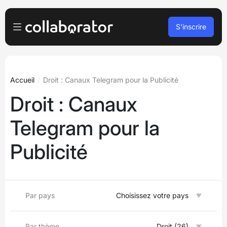
S'inscrire
Pour les Annonceurs
Se connecter
Pour les Éditeurs
Accueil
Droit : Canaux Telegram pour la Publicité
Droit : Canaux
S’inscrire
Pour les agences
Telegram pour la
Podcasts et webinaires
Publicité
Blog
Réserver une démo
Par pays
Choisissez votre pays
Langues
Français
Par thème
Droit (26)