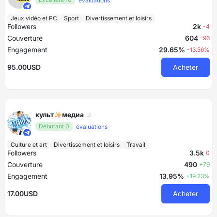
évaluations
Jeux vidéo et PC
Sport
Divertissement et loisirs
Followers
2k
-4
Couverture
604
-96
Engagement
29.65%
-13.56%
95.00USD
Acheter
культ✨медиа
Débutant 0
évaluations
Culture et art
Divertissement et loisirs
Travail
Followers
3.5k
0
Couverture
490
+79
Engagement
13.95%
+19.23%
17.00USD
Acheter