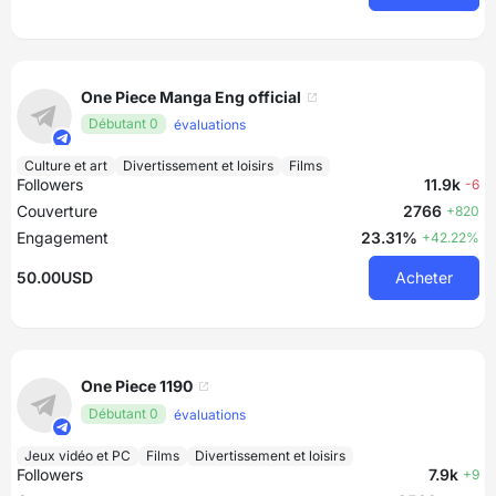
One Piece Manga Eng official
Débutant 0
évaluations
Culture et art
Divertissement et loisirs
Films
Followers
11.9k
-6
Couverture
2766
+820
Engagement
23.31%
+42.22%
50.00USD
Acheter
One Piece 1190
Débutant 0
évaluations
Jeux vidéo et PC
Films
Divertissement et loisirs
Followers
7.9k
+9