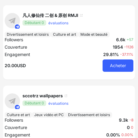
凡人修仙传 二创 & 原创 RMJI
Débutant 0
évaluations
Divertissement et loisirs
Culture et art
Mode et beauté
Followers
6.6k
+57
Couverture
1954
-1126
Engagement
29.81%
-37.11%
20.00USD
Acheter
sccotrz wallpapers
Débutant 0
évaluations
Culture et art
Jeux vidéo et PC
Divertissement et loisirs
Followers
9.3k
-8
Couverture
0
0
Engagement
0.00%
0.00%