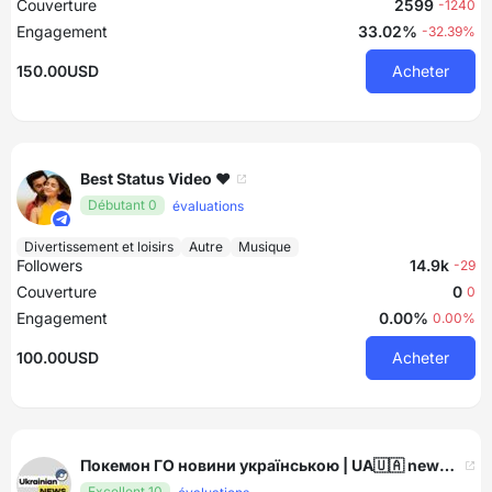
Couverture
2599
-1240
Engagement
33.02%
-32.39%
150.00USD
Acheter
Best Status Video ❤️
Débutant 0
évaluations
Divertissement et loisirs
Autre
Musique
Followers
14.9k
-29
Couverture
0
0
Engagement
0.00%
0.00%
100.00USD
Acheter
Покемон ГО новини українською | UA🇺🇦 news #УкрТґ
Excellent 10