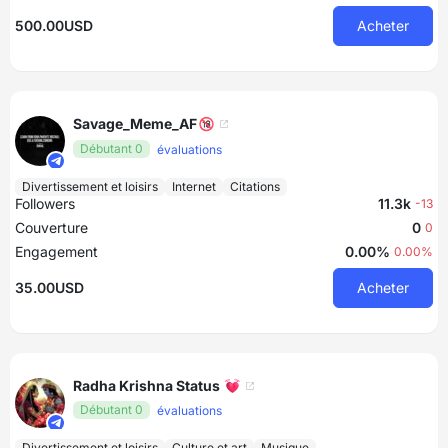
500.00USD
Acheter
Savage_Meme_AF🔞
Débutant 0
évaluations
Divertissement et loisirs
Internet
Citations
Followers
11.3k
-13
Couverture
0
0
Engagement
0.00%
0.00%
35.00USD
Acheter
Radha Krishna Status 💓
Débutant 0
évaluations
Divertissement et loisirs
Culture et art
Musique