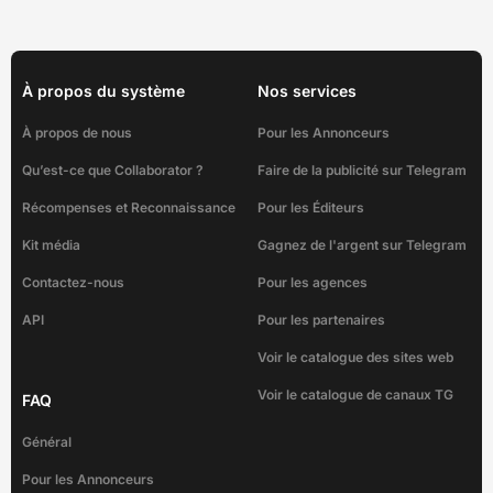
À propos du système
Nos services
À propos de nous
Pour les Annonceurs
Qu’est-ce que Collaborator ?
Faire de la publicité sur Telegram
Récompenses et Reconnaissance
Pour les Éditeurs
Kit média
Gagnez de l'argent sur Telegram
Contactez-nous
Pour les agences
API
Pour les partenaires
Voir le catalogue des sites web
Voir le catalogue de canaux TG
FAQ
Général
Pour les Annonceurs