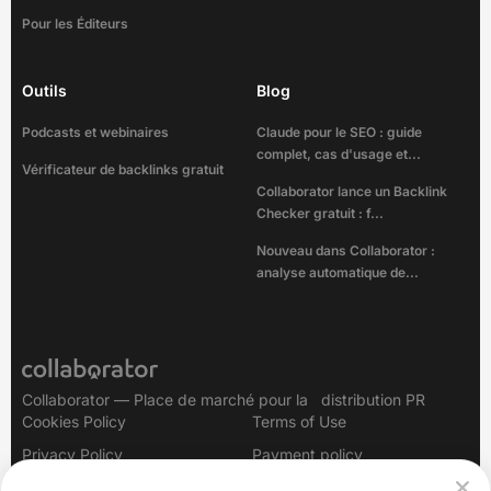
Pour les Éditeurs
Outils
Blog
Podcasts et webinaires
Claude pour le SEO : guide
complet, cas d'usage et...
Vérificateur de backlinks gratuit
Collaborator lance un Backlink
Checker gratuit : f...
Nouveau dans Collaborator :
analyse automatique de...
Collaborator — Place de marché pour la distribution PR
Cookies Policy
Terms of Use
Privacy Policy
Payment policy
Legal Notice