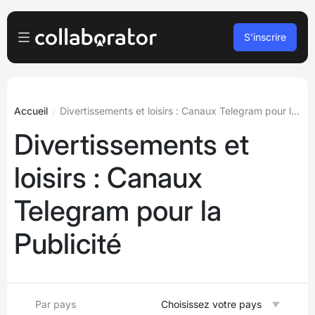
S'inscrire
Pour les Annonceurs
Se connecter
Pour les Éditeurs
Accueil
Divertissements et loisirs : Canaux Telegram pour la Publicité
Divertissements et
S’inscrire
Pour les agences
loisirs : Canaux
Podcasts et webinaires
Telegram pour la
Blog
Publicité
Réserver une démo
Langues
Français
Par pays
Choisissez votre pays