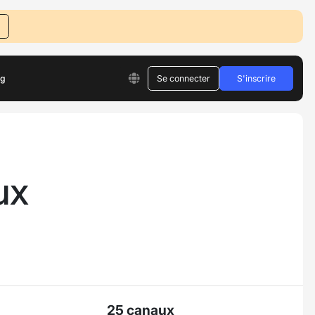
og
Se connecter
S'inscrire
ux
25 canaux