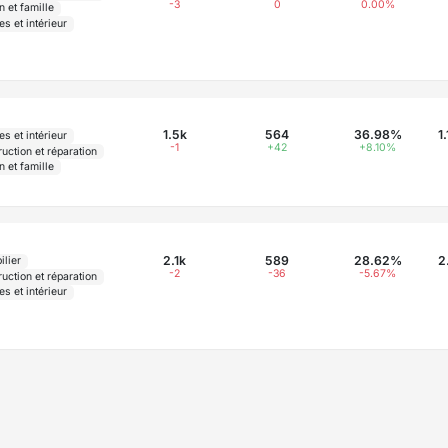
-3
0
0.00%
 et famille
s et intérieur
1.5k
564
36.98%
1
s et intérieur
-1
+42
+8.10%
uction et réparation
 et famille
2.1k
589
28.62%
2
ilier
-2
-36
-5.67%
uction et réparation
s et intérieur