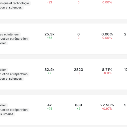
-33
0
0.00%
onique et technologie
tion et sciences
25.3k
0
0.00%
2
s et intérieur
+55
0
0.00%
uction et réparation
ilier
32.4k
2823
8.71%
1
ilier
+7
-3
-0.11%
uction et réparation
tion et sciences
4k
889
22.50%
5
ilier
+74
+8
-0.97%
uction et réparation
ls urbains