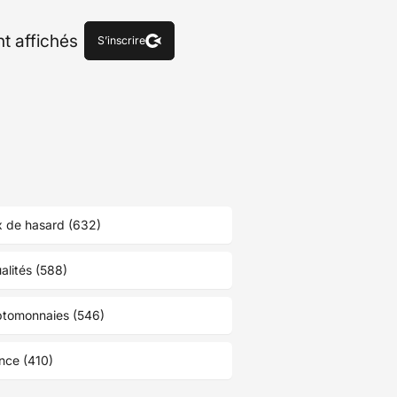
nt affichés
S’inscrire
 de hasard (632)
alités (588)
ptomonnaies (546)
nce (410)