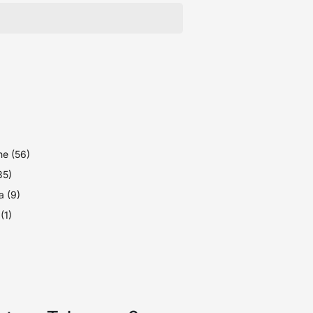
e (56)
(35)
 (9)
(1)