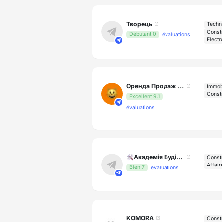
Творець
Techn
Constr
Débutant 0
évaluations
Électr
Оренда Продаж квартир Київ
Immob
Constr
Excellent 9.1
évaluations
🛠Академія Будівництва🛠
Constr
Affair
Bien 7
évaluations
KOMORA
Constr