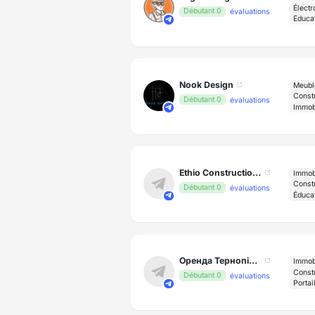
Électr
Débutant 0
évaluations
Éduca
Nook Design
Meuble
Constr
Débutant 0
évaluations
Immob
Ethio Construction Engineering
Immob
Constr
Débutant 0
évaluations
Éduca
Оренда Тернопіль | від Власників
Immob
Constr
Débutant 0
évaluations
Portai