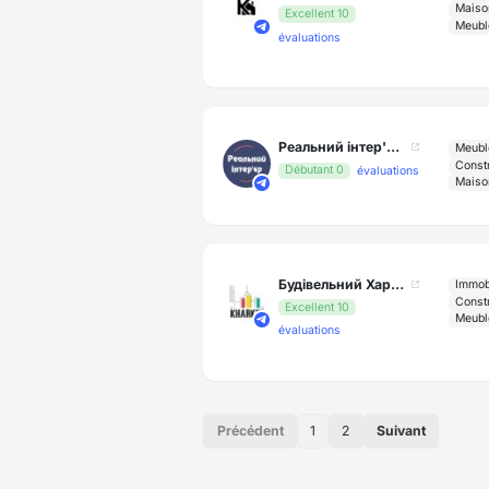
Maison
Excellent 10
Meuble
évaluations
Реальний інтер'єр - фото, ідеї, натхнення
Meuble
Constr
Débutant 0
évaluations
Maison
Будівельний Харків 🇺🇦 Строительный Харьков
Immob
Constr
Excellent 10
Meuble
évaluations
Précédent
1
2
Suivant