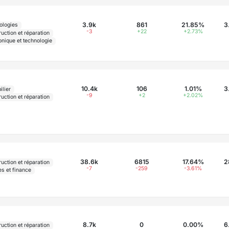
3.9k
861
21.85%
3
ologies
-3
+22
+2.73%
uction et réparation
onique et technologie
10.4k
106
1.01%
3
ilier
-9
+2
+2.02%
uction et réparation
38.6k
6815
17.64%
2
uction et réparation
-7
-259
-3.61%
es et finance
8.7k
0
0.00%
6
uction et réparation