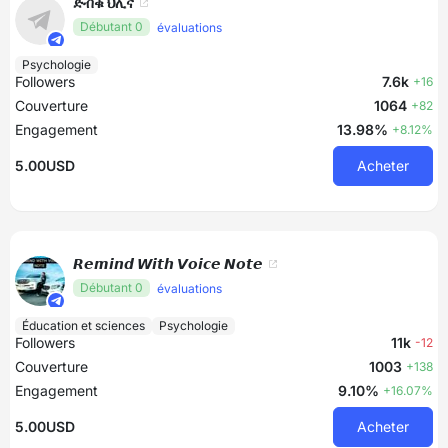
ድብቁ ህሊና
Débutant 0
évaluations
Psychologie
Followers
7.6k
+16
Couverture
1064
+82
Engagement
13.98%
+8.12%
5.00USD
Acheter
𝙍𝙚𝙢𝙞𝙣𝙙 𝙒𝙞𝙩𝙝 𝙑𝙤𝙞𝙘𝙚 𝙉𝙤𝙩𝙚
Débutant 0
évaluations
Éducation et sciences
Psychologie
Followers
11k
-12
Couverture
1003
+138
Engagement
9.10%
+16.07%
5.00USD
Acheter