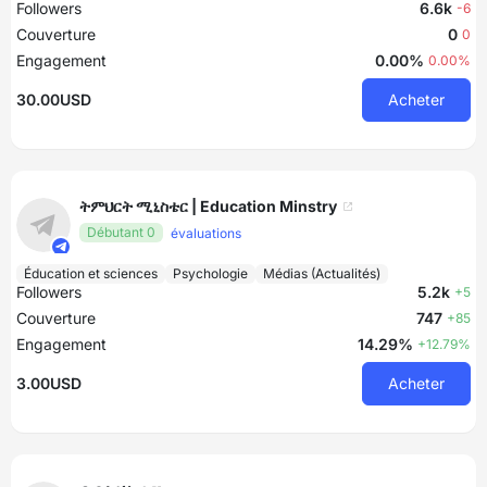
Followers
6.6k
-6
Couverture
0
0
Engagement
0.00%
0.00%
30.00USD
Acheter
ትምህርት ሚኒስቴር | Education Minstry
Débutant 0
évaluations
Éducation et sciences
Psychologie
Médias (Actualités)
Followers
5.2k
+5
Couverture
747
+85
Engagement
14.29%
+12.79%
3.00USD
Acheter