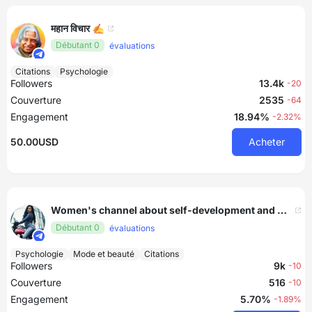
महान विचार ✍️
Débutant 0
évaluations
Citations
Psychologie
Followers
13.4k
-20
Couverture
2535
-64
Engagement
18.94%
-2.32%
50.00USD
Acheter
Women's channel about self-development and motivation. Woman in society 💃
Débutant 0
évaluations
Psychologie
Mode et beauté
Citations
Followers
9k
-10
Couverture
516
-10
Engagement
5.70%
-1.89%