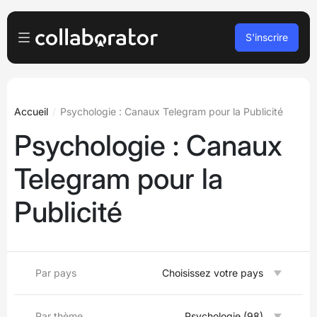
S'inscrire
Pour les Annonceurs
Se connecter
Pour les Éditeurs
Accueil
Psychologie : Canaux Telegram pour la Publicité
Psychologie : Canaux
S’inscrire
Pour les agences
Telegram pour la
Podcasts et webinaires
Publicité
Blog
Réserver une démo
Par pays
Choisissez votre pays
Langues
Français
Par thème
Psychologie (98)