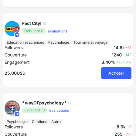
Fact City!
Débutant 0
évaluations
Éducation et sciences
Psychologie
Tourisme et voyage
Followers
14.8k
-15
Couverture
1240
+142
Engagement
8.40%
+13.06%
25.00USD
Acheter
° wayOFpsychology °
Excellent 10
évaluations
Psychologie
Citations
Autre
Followers
8.6k
+8
Couverture
255
-218