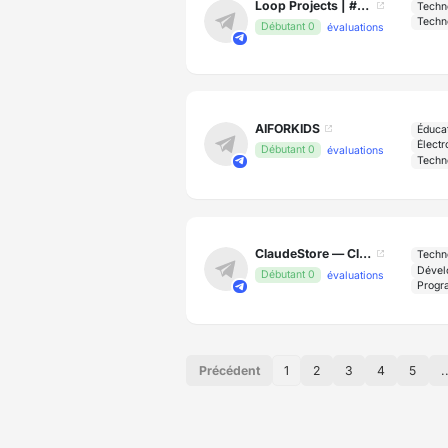
Loop Projects | #TeamFiles
Techn
Techn
Débutant 0
évaluations
AIFORKIDS
Éduca
Électr
Débutant 0
évaluations
Techn
ClaudeStore — Claude API Access
Techn
Dével
Débutant 0
évaluations
Progr
Précédent
1
2
3
4
5
.