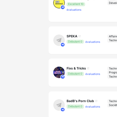
Dével
Excellent 10
évaluations
SPEKA
Affair
Techn
Débutant 0
évaluations
Fixs & Tricks
Techn
Progr
Débutant 0
évaluations
Techn
BadB's Porn Club
Techn
Sociét
Débutant 0
évaluations