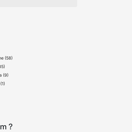
e (58)
(35)
 (9)
(1)
am ?