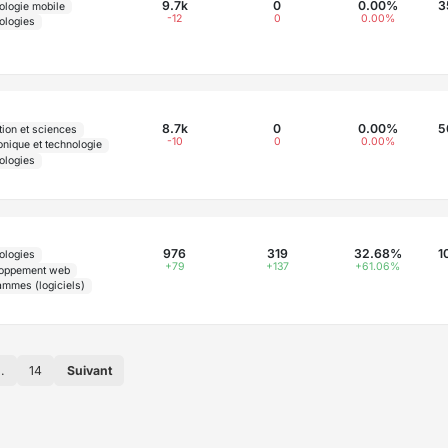
9.7k
0
0.00%
3
ologie mobile
-12
0
0.00%
ologies
8.7k
0
0.00%
5
tion et sciences
-10
0
0.00%
onique et technologie
ologies
976
319
32.68%
1
ologies
+79
+137
+61.06%
oppement web
ammes (logiciels)
..
14
Suivant