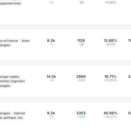
+2
-20
-4.06%
oppement web
8.2k
1128
13.68%
7
es et finance
Autre
-1
-23
-2.01%
ologies
14.5k
2860
19.71%
3
ologie mobile
+4
+900
+45.89%
ammes (logiciels)
ologies
8.2k
3353
40.66%
5
ologies
Internet
+21
+824
+32.27%
é, politique, lois