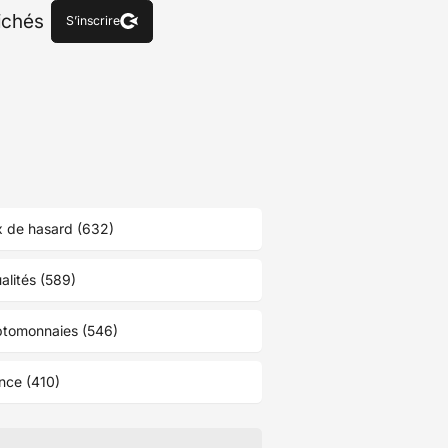
fichés
S’inscrire
 de hasard (632)
alités (589)
ptomonnaies (546)
nce (410)