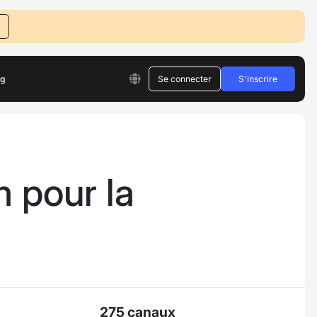
og
Se connecter
S'inscrire
 pour la
275 canaux