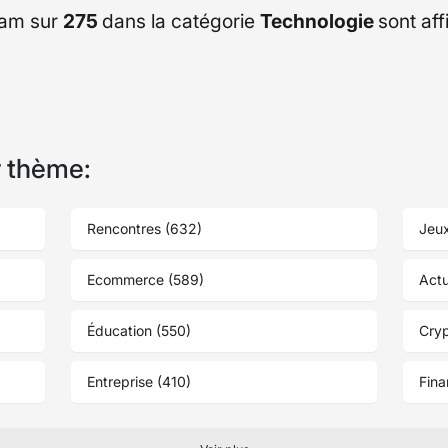
ram sur
275
dans la catégorie
Technologie
sont af
r thème:
Rencontres (632)
Jeux
Ecommerce (589)
Actu
Éducation (550)
Cry
Entreprise (410)
Fina