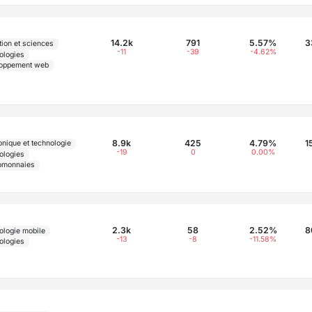
14.2k
791
5.57%
3
tion et sciences
-11
-39
-4.62%
ologies
oppement web
8.9k
425
4.79%
1
onique et technologie
-19
0
0.00%
ologies
omonnaies
2.3k
58
2.52%
8
ologie mobile
-13
-8
-11.58%
ologies