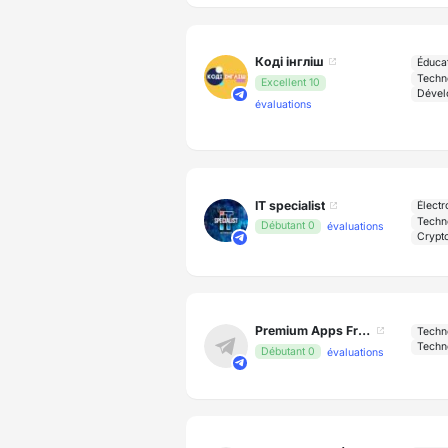
Коді інгліш
Éduca
Techn
Excellent 10
Dével
évaluations
IT specialist
Électr
Techn
Débutant 0
évaluations
Crypt
Premium Apps Free Download
Techn
Techn
Débutant 0
évaluations