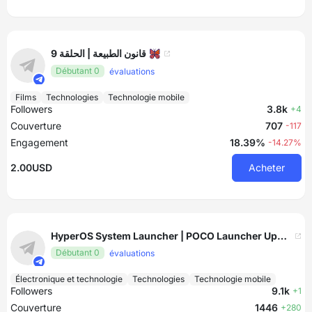
قانون الطبيعة | الحلقة 9 🦋
Débutant 0
évaluations
Films
Technologies
Technologie mobile
Followers
3.8k
+4
Couverture
707
-117
Engagement
18.39%
-14.27%
2.00USD
Acheter
HyperOS System Launcher | POCO Launcher Updates
Débutant 0
évaluations
Électronique et technologie
Technologies
Technologie mobile
Followers
9.1k
+1
Couverture
1446
+280