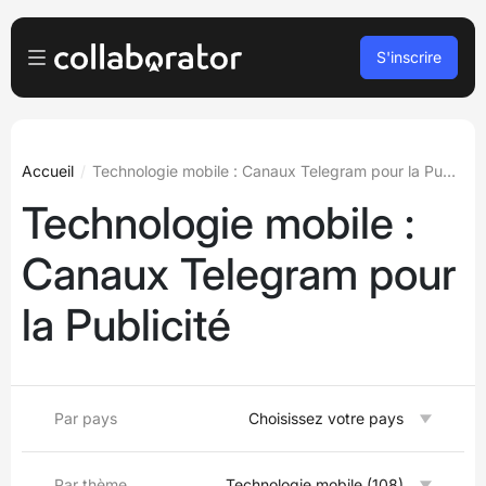
S'inscrire
Pour les Annonceurs
Se connecter
Pour les Éditeurs
Accueil
Technologie mobile : Canaux Telegram pour la Publicité
Technologie mobile :
S’inscrire
Pour les agences
Canaux Telegram pour
Podcasts et webinaires
la Publicité
Blog
Réserver une démo
Par pays
Choisissez votre pays
Langues
Français
Par thème
Technologie mobile (108)