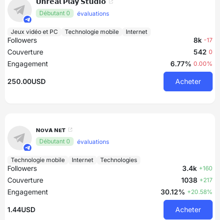
𝗨𝗻𝗿𝗲𝗮𝗹 𝗣𝗹𝗮𝘆 𝗦𝘁𝘂𝗱𝗶𝗼
Débutant 0
évaluations
Jeux vidéo et PC
Technologie mobile
Internet
Followers
8k
-17
Couverture
542
0
Engagement
6.77%
0.00%
250.00USD
Acheter
ɴᴏᴠᴀ ɴᴇᴛ
Débutant 0
évaluations
Technologie mobile
Internet
Technologies
Followers
3.4k
+160
Couverture
1038
+217
Engagement
30.12%
+20.58%
1.44USD
Acheter