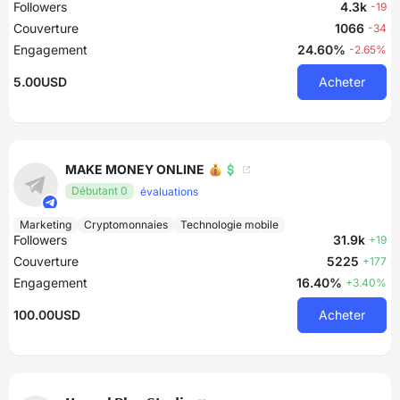
Followers
4.3k
-19
Couverture
1066
-34
Engagement
24.60%
-2.65%
5.00USD
Acheter
MAKE MONEY ONLINE 💰💲
Débutant 0
évaluations
Marketing
Cryptomonnaies
Technologie mobile
Followers
31.9k
+19
Couverture
5225
+177
Engagement
16.40%
+3.40%
100.00USD
Acheter