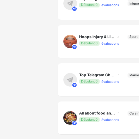
Intern
Débutant 0
évaluations
Hoops Injury & Lineup News
Sport
Débutant 0
évaluations
Top Telegram Channels
Marke
Débutant 0
évaluations
All about food and cooking. The most interesting recipes from around the world.
Cuisi
Débutant 0
évaluations