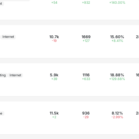
+54
+932
+140.00%
et
10.7k
1669
15.60%
2
Internet
-19
+127
+8.41%
5.9k
1116
18.88%
1
ting
Internet
+39
+633
+129.68%
11.5k
936
8.12%
2
ne
+2
-29
-2.99%