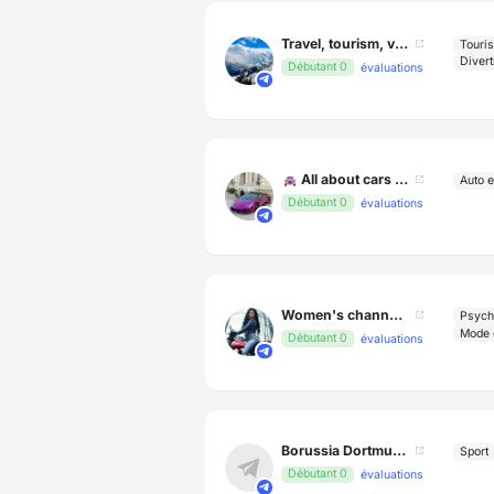
Travel, tourism, vacation around the world. Beauty of nature in photos and videos.
Touri
Divert
Débutant 0
évaluations
🚘 All about cars and motorcycles. Accidents, news, maintenance, repair, crashes.
Auto e
Débutant 0
évaluations
Women's channel about self-development and motivation. Woman in society 💃
Psych
Mode 
Débutant 0
évaluations
Borussia Dortmund
Sport
Débutant 0
évaluations