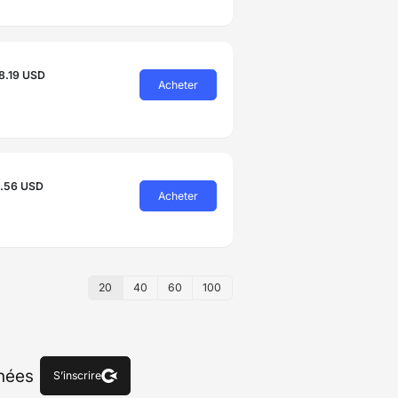
8.19 USD
Acheter
1.56 USD
Acheter
20
40
60
100
chées
S’inscrire