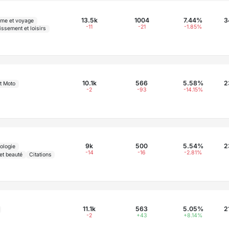
13.5k
1004
7.44%
3
sme et voyage
-11
-21
-1.85%
issement et loisirs
10.1k
566
5.58%
2
t Moto
-2
-93
-14.15%
9k
500
5.54%
2
ologie
-14
-16
-2.81%
et beauté
Citations
11.1k
563
5.05%
2
-2
+43
+8.14%