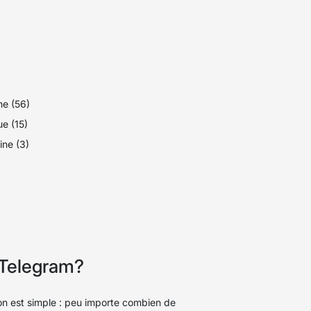
e (56)
e (15)
ine (3)
 Telegram?
ison est simple : peu importe combien de