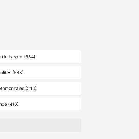
 de hasard (634)
alités (588)
ptomonnaies (543)
nce (410)