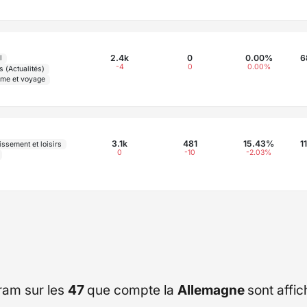
2.4k
0
0.00%
6
l
-4
0
0.00%
 (Actualités)
sme et voyage
3.1k
481
15.43%
1
issement et loisirs
0
-10
-2.03%
ram sur les
47
que compte la
Allemagne
sont affi