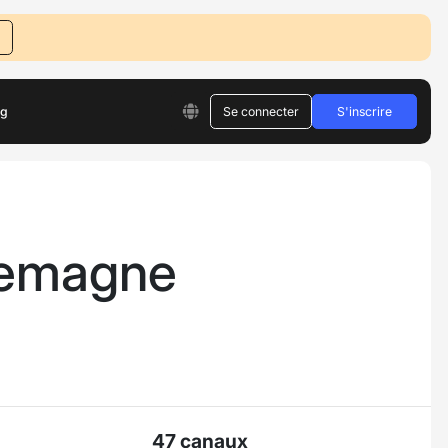
og
Se connecter
S'inscrire
lemagne
47 canaux