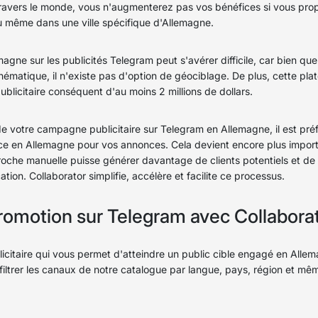
 travers le monde, vous n'augmenterez pas vos bénéfices si vous pr
 même dans une ville spécifique d'Allemagne.
agne sur les publicités Telegram peut s'avérer difficile, car bien qu
thématique, il n'existe pas d'option de géociblage. De plus, cette p
blicitaire conséquent d'au moins 2 millions de dollars.
é de votre campagne publicitaire sur Telegram en Allemagne, il est p
 en Allemagne pour vos annonces. Cela devient encore plus importa
proche manuelle puisse générer davantage de clients potentiels et d
ion. Collaborator simplifie, accélère et facilite ce processus.
romotion sur Telegram avec Collaborat
licitaire qui vous permet d'atteindre un public cible engagé en All
iltrer les canaux de notre catalogue par langue, pays, région et même