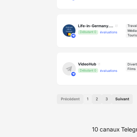
Life-in-Germany.de
Travai
Médias
Débutant 0
évaluations
Touri
VideoHub
Divert
Films
Débutant 0
évaluations
Précédent
1
2
3
Suivant
10 canaux Teleg