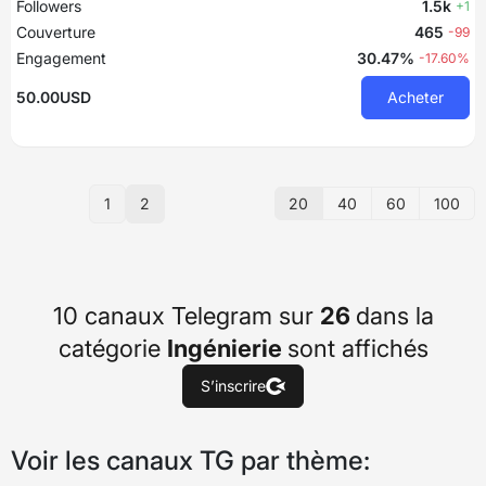
Followers
1.5k
+1
Couverture
465
-99
Engagement
30.47%
-17.60%
50.00USD
Acheter
20
40
60
100
1
2
10 canaux Telegram sur
26
dans la
catégorie
Ingénierie
sont affichés
S’inscrire
Voir les canaux TG par thème: