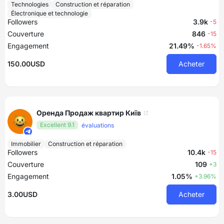
Technologies
Construction et réparation
Électronique et technologie
Followers
3.9k
-5
Couverture
846
-15
Engagement
21.49%
-1.65%
150.00USD
Acheter
Оренда Продаж квартир Київ
Excellent 9.1
évaluations
Immobilier
Construction et réparation
Followers
10.4k
-15
Couverture
109
+3
Engagement
1.05%
+3.96%
3.00USD
Acheter