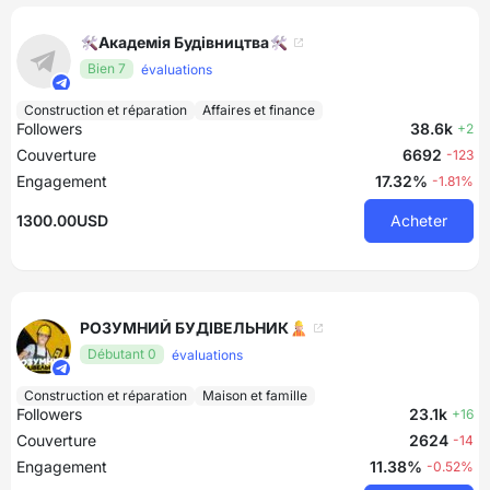
🛠Академія Будівництва🛠
Bien 7
évaluations
Construction et réparation
Affaires et finance
Followers
38.6k
+2
Couverture
6692
-123
Engagement
17.32%
-1.81%
1300.00USD
Acheter
РОЗУМНИЙ БУДІВЕЛЬНИК👷🏻
Débutant 0
évaluations
Construction et réparation
Maison et famille
Followers
23.1k
+16
Couverture
2624
-14
Engagement
11.38%
-0.52%