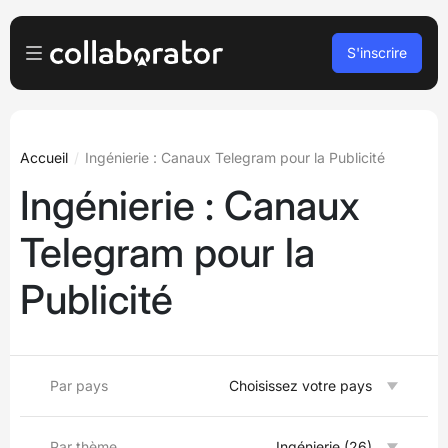
S'inscrire
Pour les Annonceurs
Se connecter
Pour les Éditeurs
Accueil
Ingénierie : Canaux Telegram pour la Publicité
Ingénierie : Canaux
S’inscrire
Pour les agences
Telegram pour la
Podcasts et webinaires
Publicité
Blog
Réserver une démo
Par pays
Choisissez votre pays
Langues
Français
Par thème
Ingénierie (26)