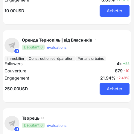
10.00USD
Acheter
Оренда Тернопіль | від Власників
Débutant 0
évaluations
Immobilier
Construction et réparation
Portails urbains
Followers
4k
+55
Couverture
879
-10
Engagement
21.94%
-2.49%
250.00USD
Acheter
Творець
Débutant 0
évaluations