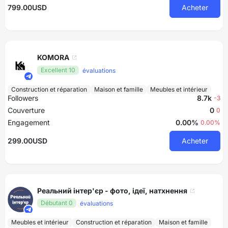
799.00USD
Acheter
KOMORA
Excellent 10
évaluations
Construction et réparation
Maison et famille
Meubles et intérieur
Followers
8.7k
-3
Couverture
0
0
Engagement
0.00%
0.00%
299.00USD
Acheter
Реальний інтер'єр - фото, ідеї, натхнення
Débutant 0
évaluations
Meubles et intérieur
Construction et réparation
Maison et famille