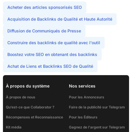
Acheter des articles sponsorisés SEO
Acquisition de Backlinks de Qualité et Haute Autorité
Diffusion de Communiqués de Presse
Construire des backlinks de qualité avec l'outil
Boostez votre SEO en obtenant des backlinks
Achat de Liens et Backlinks SEO de Qualité
À propos du système
Nos services
À propos de nous
Pour les Annonceurs
Qu’est-ce que Collaborator ?
Faire de la publicité sur Telegram
Récompenses et Reconnaissance
Pour les Éditeurs
Kit média
Gagnez de l'argent sur Telegram