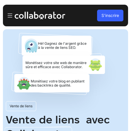
S'inscrire
Pour les Annonceurs
Hé! Gagnez de l'argent grâce
Se connecter
Pour les Éditeurs
à la vente de liens SEO.
S’inscrire
Pour les agences
Monétisez votre site web de manière
sûre et efficace avec Collaborator.
Podcasts et webinaires
Monétisez votre blog en publiant
des backlinks de qualité.
Blog
Vente de liens
Réserver une démo
Vente de liens avec
Langues
Français