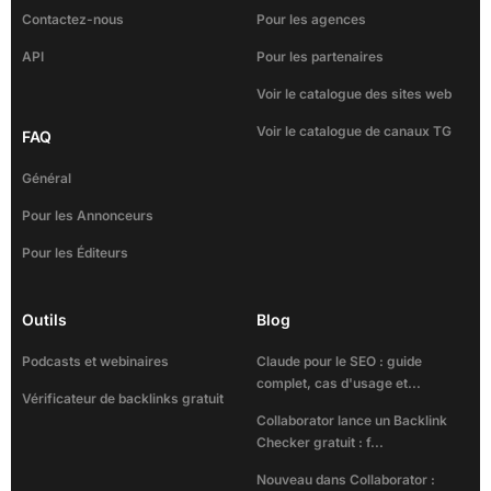
Contactez-nous
Pour les agences
API
Pour les partenaires
Voir le catalogue des sites web
Voir le catalogue de canaux TG
FAQ
Général
Pour les Annonceurs
Pour les Éditeurs
Outils
Blog
Podcasts et webinaires
Claude pour le SEO : guide
complet, cas d'usage et...
Vérificateur de backlinks gratuit
Collaborator lance un Backlink
Checker gratuit : f...
Nouveau dans Collaborator :