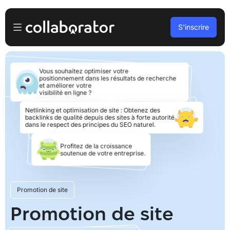
S'inscrire
Pour les Annonceurs
Vous souhaitez optimiser votre
Se connecter
positionnement dans les résultats de recherche
Pour les Éditeurs
et améliorer votre
visibilité en ligne ?
S’inscrire
Pour les agences
Netlinking et optimisation de site : Obtenez des
backlinks de qualité depuis des sites à forte autorité
dans le respect des principes du SEO naturel.
Podcasts et webinaires
Profitez de la croissance
soutenue de votre entreprise.
Blog
Promotion de site
Réserver une démo
Promotion de site
Langues
Français