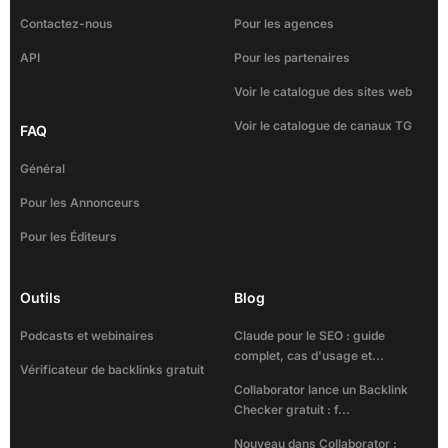
Contactez-nous
Pour les agences
API
Pour les partenaires
Voir le catalogue des sites web
Voir le catalogue de canaux TG
FAQ
Général
Pour les Annonceurs
Pour les Éditeurs
Outils
Blog
Podcasts et webinaires
Claude pour le SEO : guide
complet, cas d'usage et...
Vérificateur de backlinks gratuit
Collaborator lance un Backlink
Checker gratuit : f...
Nouveau dans Collaborator :