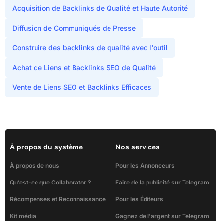
Acquisition de Backlinks de Qualité et Haute Autorité
Diffusion de Communiqués de Presse
Construire des backlinks de qualité avec l'outil
Achat de Liens et Backlinks SEO de Qualité
Vente de Liens SEO et Backlinks Efficaces
À propos du système
Nos services
À propos de nous
Pour les Annonceurs
Qu’est-ce que Collaborator ?
Faire de la publicité sur Telegram
Récompenses et Reconnaissance
Pour les Éditeurs
Kit média
Gagnez de l'argent sur Telegram